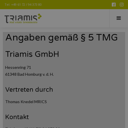
Tel: +49 61 72 / 94 373 80
Home
About
All You Need is Fun!
Angaben gemäß § 5 TMG
Triamis GmbH
Hessenring 71
61348 Bad Homburg v. d. H.
Vertreten durch
Thomas Knedel MRICS
Kontakt