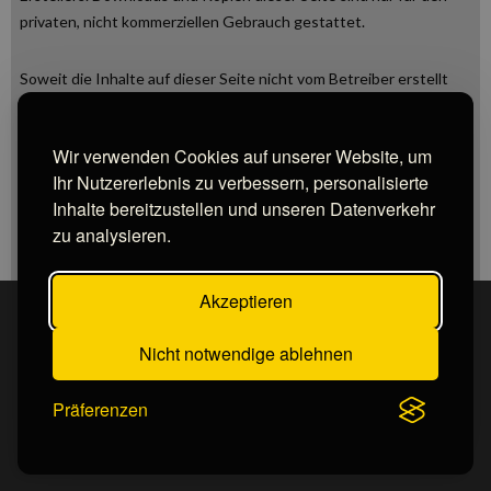
privaten, nicht kommerziellen Gebrauch gestattet.
Soweit die Inhalte auf dieser Seite nicht vom Betreiber erstellt
wurden, werden die Urheberrechte Dritter beachtet.
Insbesondere werden Inhalte Dritter als solche gekennzeichnet.
Wir verwenden Cookies auf unserer Website, um
Sollten Sie trotzdem auf eine Urheberrechtsverletzung
Ihr Nutzererlebnis zu verbessern, personalisierte
aufmerksam werden, bitten wir um einen entsprechenden
Inhalte bereitzustellen und unseren Datenverkehr
Hinweis. Bei Bekanntwerden von Rechtsverletzungen werden wir
zu analysieren.
derartige Inhalte umgehend entfernen.
Akzeptieren
Home
Impressum
Datenschutz
Triamis
Kontakt
Nicht notwendige ablehnen
Präferenzen
All rights reserved Triamis Gruppe